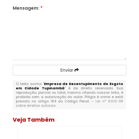
Mensagem:
*
Enviar
O texto acima "
Empresa de Desentupimento de Esgoto
em Cidade Tupinambá
" é de direito reservado. Sua
reprodução, parcial ou total, mesmo citando nossos links, é
proibida sem a autorização do autor. Plágio é crime e está
previsto no artigo 184 do Código Penal. –
Lei n° 9.610-98
sobre direitos autorais
.
Veja Também