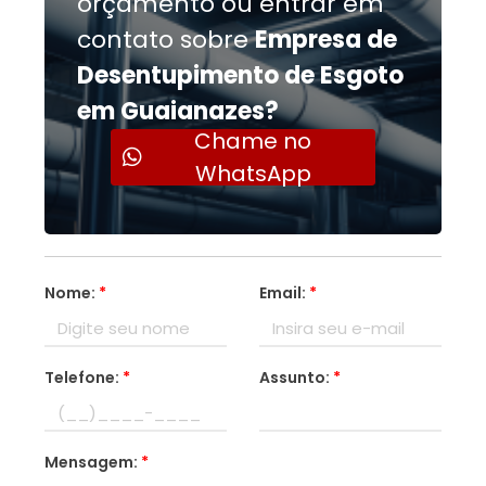
orçamento ou entrar em
contato sobre
Empresa de
Desentupimento de Esgoto
em Guaianazes?
Chame no
WhatsApp
Nome:
*
Email:
*
Telefone:
*
Assunto:
*
Mensagem:
*