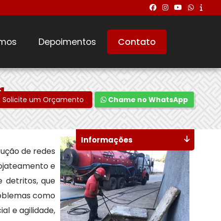
mos
Depoimentos
Contato
a
Solicite um Orçamento
Chame no WhatsApp
Informações
rução de redes
rojateamento e
 detritos, que
problemas como
l e agilidade,