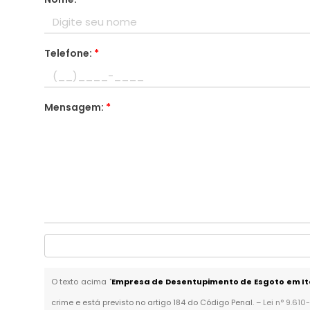
Telefone:
*
Mensagem:
*
O texto acima "
Empresa de Desentupimento de Esgoto em I
crime e está previsto no artigo 184 do Código Penal. –
Lei n° 9.610