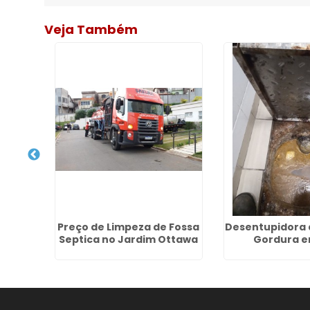
Veja Também
Esgoto
Preço de Limpeza de Fossa
Desentupidora 
Septica no Jardim Ottawa
Gordura e