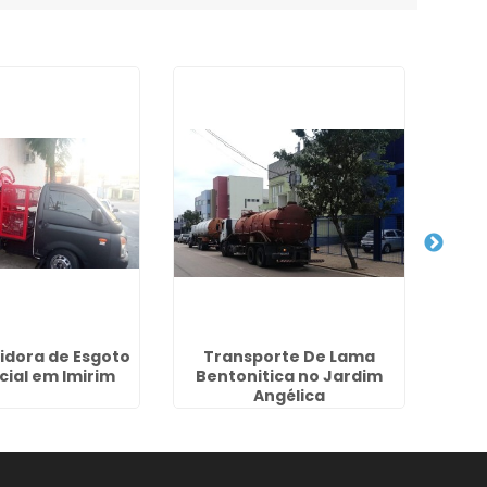
idora de Esgoto
Transporte De Lama
Des
cial em Imirim
Bentonitica no Jardim
J
Angélica