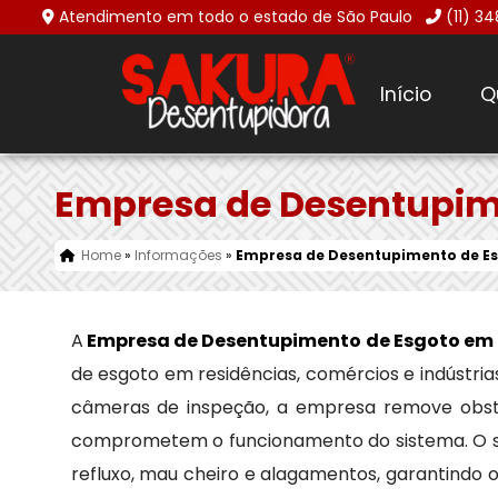
Atendimento em todo o estado de São Paulo
(11) 3
Início
Q
Empresa de Desentupim
Home
»
Informações
»
Empresa de Desentupimento de Es
A
Empresa de Desentupimento de Esgoto em 
de esgoto em residências, comércios e indústria
câmeras de inspeção, a empresa remove obstruç
comprometem o funcionamento do sistema. O ser
refluxo, mau cheiro e alagamentos, garantindo 