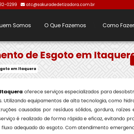
482-0299
atc@sakuradedetizadora.com.br
uem Somos
O Que Fazemos
Como Faze
\
ento de Esgoto em Itaquer
goto em Itaquera
Itaquera
oferece serviços especializados para desobst
s. Utilizando equipamentos de alta tecnologia, como hid
ões causadas por resíduos sólidos, gordura, raízes e
viço é realizado de forma rápida e eficaz, evitando 
o fluxo adequado do esgoto. Com atendimento emergencia