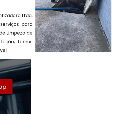
tizadora Ltda,
serviços para
 de Limpeza de
tação, temos
vel.
pp