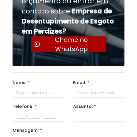
orçamento ou entrar em
contato sobre
Empresa de
Desentupimento de Esgoto
em Perdizes?
Chame no
WhatsApp
Nome:
*
Email:
*
Telefone:
*
Assunto:
*
Mensagem:
*