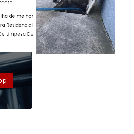
sgoto.
lha de melhor
a Residencial,
De Limpeza De
pp