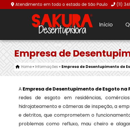
Atendimento em todo o estado de São Paulo
(11) 3
Início
Q
Empresa de Desentupime
Home
»
Informações
»
Empresa de Desentupimento de Es
A
Empresa de Desentupimento de Esgoto na 
redes de esgoto em residências, comércios 
hidrojateamento e câmeras de inspeção, a empr
e detritos, que comprometem o funcionamento d
problemas como refluxo, mau cheiro e alaga