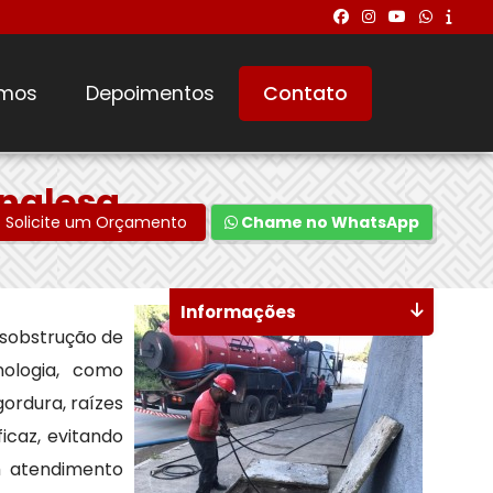
mos
Depoimentos
Contato
Inglesa
Solicite um Orçamento
Chame no WhatsApp
Informações
esobstrução de
nologia, como
ordura, raízes
icaz, evitando
m atendimento