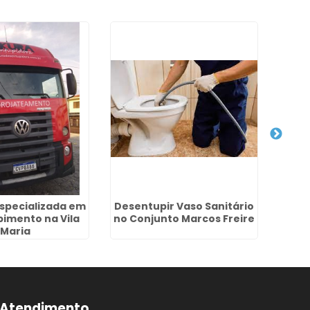
specializada em
Desentupir Vaso Sanitário
Dese
imento na Vila
no Conjunto Marcos Freire
Pr
Maria
Atendimento