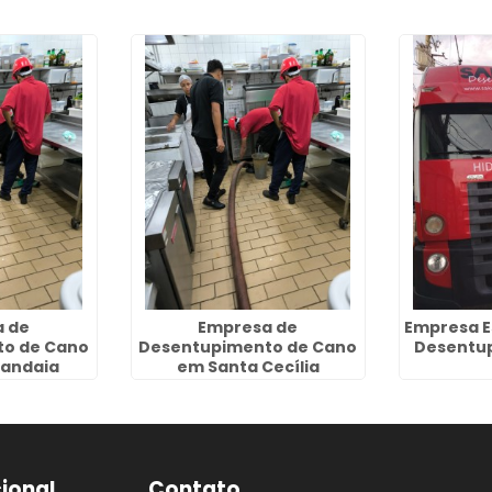
 de
Empresa de
Empresa E
o de Cano
Desentupimento de Cano
Desentup
Jandaia
em Santa Cecília
cional
Contato