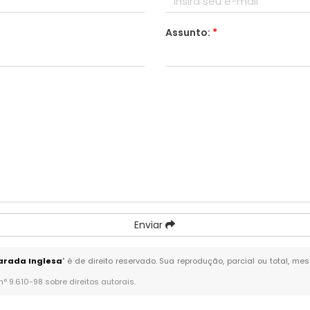
Assunto:
*
Enviar
arada Inglesa
" é de direito reservado. Sua reprodução, parcial ou total, m
 n° 9.610-98 sobre direitos autorais
.