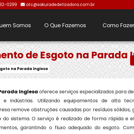
482-0299
atc@sakuradedetizadora.com.br
uem Somos
O Que Fazemos
Como Faze
\
nto de Esgoto na Parada 
goto na Parada Inglesa
Parada Inglesa
oferece serviços especializados para d
e indústrias. Utilizando equipamentos de alta tec
esa remove obstruções causadas por resíduos sólidos, g
o sistema. O serviço é realizado de forma rápida e ef
mentos, garantindo o fluxo adequado do esgoto. Co