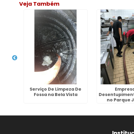
Veja Também
ora de
Serviço De Limpeza De
Empresa
bi
Fossa na Bela Vista
Desentupiment
no Parque 
Institu