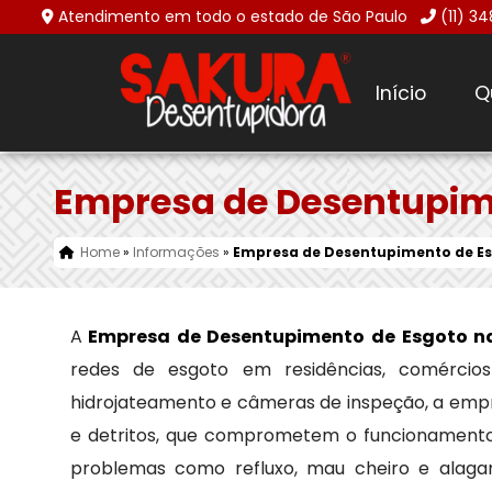
Atendimento em todo o estado de São Paulo
(11) 3
Início
Q
Empresa de Desentupime
Home
»
Informações
»
Empresa de Desentupimento de Es
A
Empresa de Desentupimento de Esgoto n
redes de esgoto em residências, comércios 
hidrojateamento e câmeras de inspeção, a empr
e detritos, que comprometem o funcionamento d
problemas como refluxo, mau cheiro e alaga