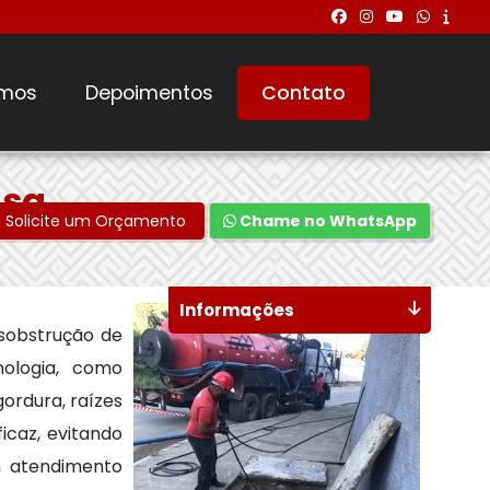
mos
Depoimentos
Contato
asa
Solicite um Orçamento
Chame no WhatsApp
Informações
esobstrução de
nologia, como
ordura, raízes
icaz, evitando
m atendimento