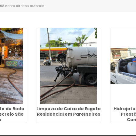
-98 sobre direitos autorais
.
o de Rede
Limpeza de Caixa de Esgoto
Hidrojat
ecreio São
Residencial em Parelheiros
Press
e
Cont