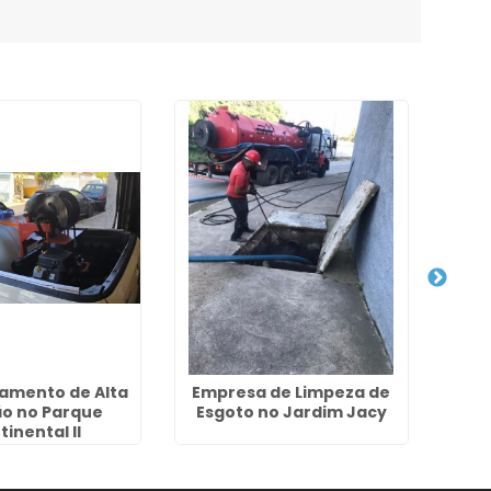
eamento de Alta
Empresa de Limpeza de
Hidr
ão no Parque
Esgoto no Jardim Jacy
Pres
inental II