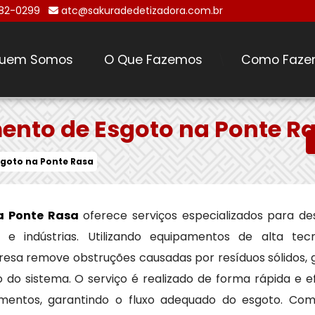
482-0299
atc@sakuradedetizadora.com.br
uem Somos
O Que Fazemos
Como Faze
\
nto de Esgoto na Ponte R
goto na Ponte Rasa
a Ponte Rasa
oferece serviços especializados para d
e indústrias. Utilizando equipamentos de alta tec
esa remove obstruções causadas por resíduos sólidos, g
o sistema. O serviço é realizado de forma rápida e ef
mentos, garantindo o fluxo adequado do esgoto. Co