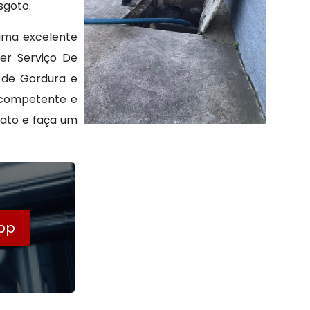
sgoto.
 uma excelente
er Serviço De
 de Gordura e
 competente e
ato e faça um
pp