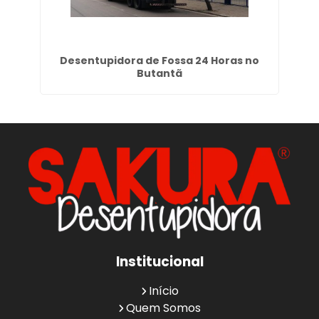
e
Desentupidora de Fossa 24 Horas no
De
Butantã
Institucional
Início
Quem Somos