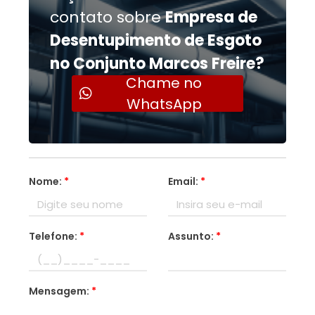
contato sobre
Empresa de
Desentupimento de Esgoto
no Conjunto Marcos Freire?
Chame no
WhatsApp
Nome:
*
Email:
*
Telefone:
*
Assunto:
*
Mensagem:
*