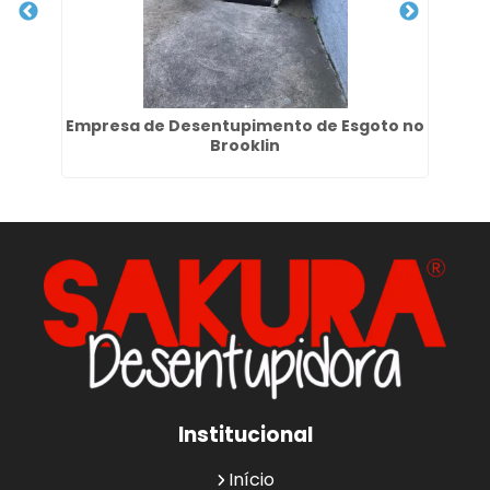
uva
Empresa de Desentupimento de Esgoto no
S
Brooklin
Institucional
Início