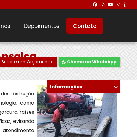
mos
Depoimentos
Contato
Ansalca
Solicite um Orçamento
Chame no WhatsApp
Informações
a desobstrução
nologia, como
ordura, raízes
icaz, evitando
m atendimento