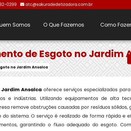
482-0299
atc@sakuradedetizadora.com.br
uem Somos
O Que Fazemos
Como Faze
\
ento de Esgoto no Jardim 
goto no Jardim Ansalca
 Jardim Ansalca
oferece serviços especializados par
s e indústrias. Utilizando equipamentos de alta tec
esa remove obstruções causadas por resíduos sólidos, g
o sistema. O serviço é realizado de forma rápida e ef
mentos, garantindo o fluxo adequado do esgoto. Co