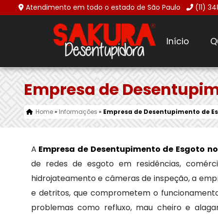
Atendimento em todo o estado de São Paulo
(11) 3
Início
Q
Empresa de Desentupim
Home
»
Informações
»
Empresa de Desentupimento de Es
A
Empresa de Desentupimento de Esgoto no
de redes de esgoto em residências, comércio
hidrojateamento e câmeras de inspeção, a empr
e detritos, que comprometem o funcionamento d
problemas como refluxo, mau cheiro e alaga