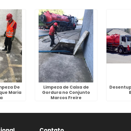
impeza De
Limpeza de Caixa de
Desentup
que Maria
Gordura no Conjunto
a
Marcos Freire
cional
Contato