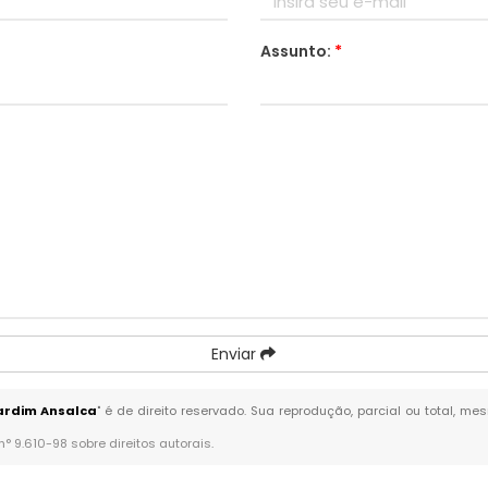
Assunto:
*
Enviar
ardim Ansalca
" é de direito reservado. Sua reprodução, parcial ou total, m
 n° 9.610-98 sobre direitos autorais
.