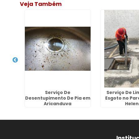
Veja Também
Esgoto
Serviço De
Serviço De L
Desentupimento De Pia em
Esgoto no Par
Aricanduva
Helen
Institu