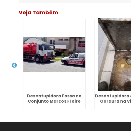
Veja Também
Esgoto
Desentupidora Fossa no
Desentupidora 
ntes
Conjunto Marcos Freire
Gordura na Vi