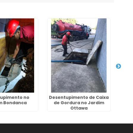
upimento no
Desentupimento de Caixa
Empr
m Bondanca
de Gordura no Jardim
Ottawa