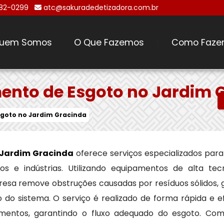
482-0299
atc@sakuradedetizadora.com.br
uem Somos
O Que Fazemos
Como Faze
\
ento de Esgoto no Jardim 
goto no Jardim Gracinda
 Jardim Gracinda
oferece serviços especializados par
s e indústrias. Utilizando equipamentos de alta tec
esa remove obstruções causadas por resíduos sólidos, g
o sistema. O serviço é realizado de forma rápida e ef
mentos, garantindo o fluxo adequado do esgoto. Co