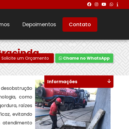
mos
Depoimentos
Contato
Gracinda
Solicite um Orçamento
Chame no WhatsApp
Informações
a desobstrução
nologia, como
ordura, raízes
icaz, evitando
m atendimento