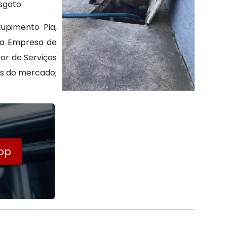
sgoto.
upimento Pia,
iza Empresa de
or de Serviços
os do mercado;
pp