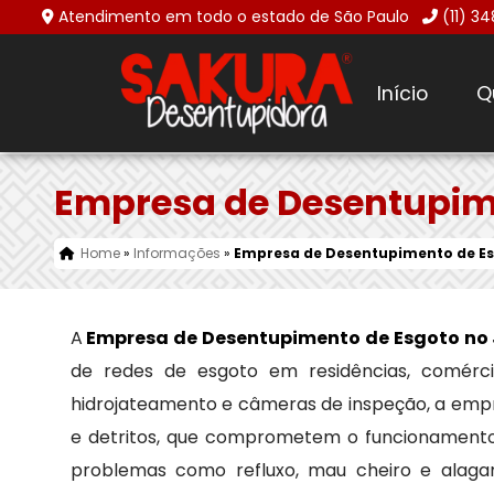
Atendimento em todo o estado de São Paulo
(11) 3
Início
Q
Empresa de Desentupim
Home
»
Informações
»
Empresa de Desentupimento de Es
A
Empresa de Desentupimento de Esgoto no
de redes de esgoto em residências, comércio
hidrojateamento e câmeras de inspeção, a empr
e detritos, que comprometem o funcionamento d
problemas como refluxo, mau cheiro e alaga