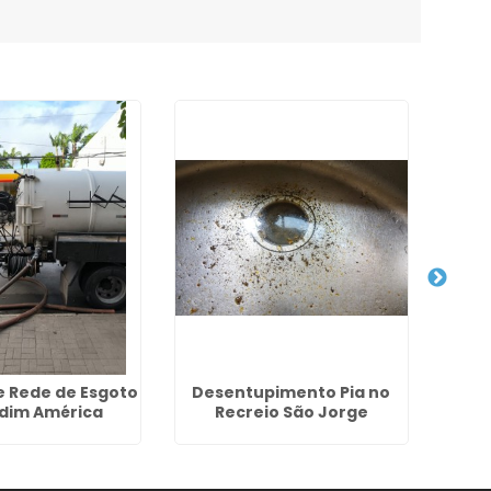
e Rede de Esgoto
Desentupimento Pia no
Hidro
rdim América
Recreio São Jorge