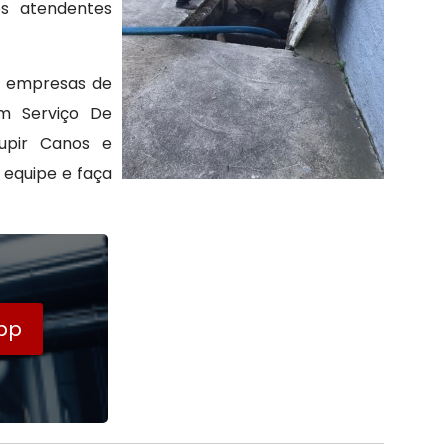
os atendentes
s empresas de
em Serviço De
upir Canos e
 equipe e faça
pp