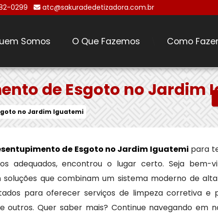
482-0299
atc@sakuradedetizadora.com.br
uem Somos
O Que Fazemos
Como Faze
\
nto de Esgoto no Jardim 
goto no Jardim Iguatemi
sentupimento de Esgoto no Jardim Iguatemi
para t
reços adequados, encontrou o lugar certo. Seja bem-v
m soluções que combinam um sistema moderno de alt
tados para oferecer serviços de limpeza corretiva e 
tre outros. Quer saber mais? Continue navegando em n