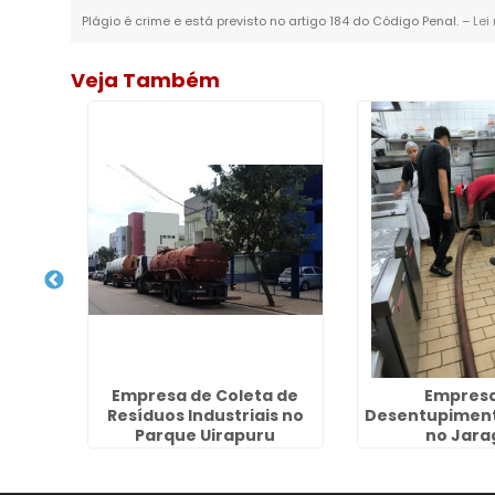
Plágio é crime e está previsto no artigo 184 do Código Penal. –
Lei
Veja Também
ço em
Empresa de Coleta de
Empresa
s
Resíduos Industriais no
Desentupiment
Parque Uirapuru
no Jara