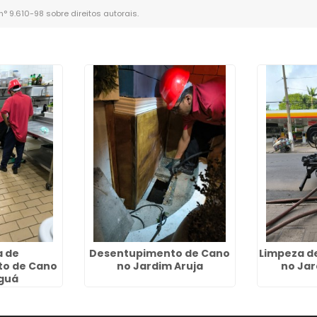
 n° 9.610-98 sobre direitos autorais
.
 de
Desentupimento de Cano
Limpeza d
o de Cano
no Jardim Aruja
no Ja
guá