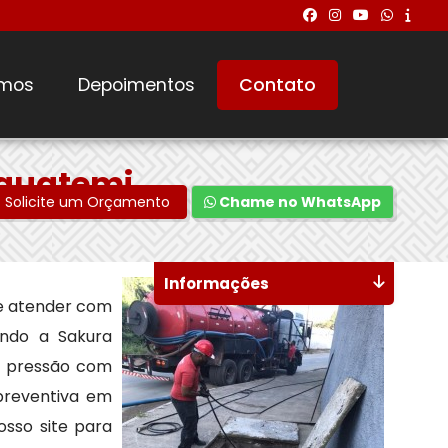
mos
Depoimentos
Contato
Iguatemi
Solicite um Orçamento
Chame no WhatsApp
Informações
e atender com
indo a Sakura
a pressão com
preventiva em
osso site para