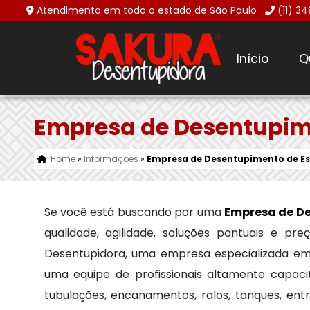
Atendimento em todo o estado de São Paulo
(11) 3
Início
Q
Empresa de Desentupime
Home
»
Informações
»
Empresa de Desentupimento de Es
Se você está buscando por uma
Empresa de De
qualidade, agilidade, soluções pontuais e p
Desentupidora, uma empresa especializada e
uma equipe de profissionais altamente capaci
tubulações, encanamentos, ralos, tanques, en