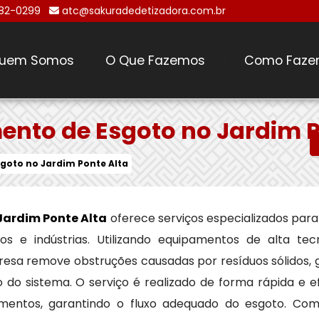
482-0299
atc@sakuradedetizadora.com.br
uem Somos
O Que Fazemos
Como Faze
\
nto de Esgoto no Jardim P
goto no Jardim Ponte Alta
Jardim Ponte Alta
oferece serviços especializados par
s e indústrias. Utilizando equipamentos de alta tec
esa remove obstruções causadas por resíduos sólidos, g
o sistema. O serviço é realizado de forma rápida e ef
mentos, garantindo o fluxo adequado do esgoto. Co