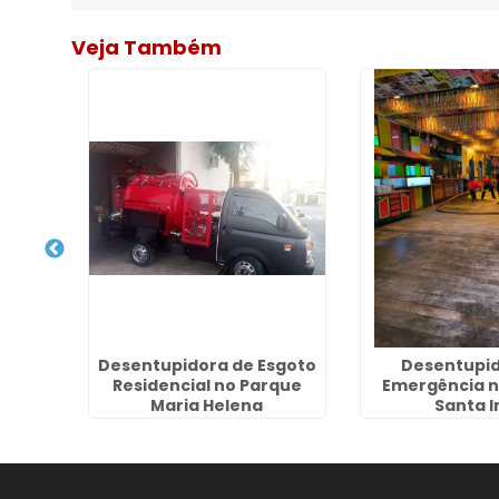
Veja Também
 Fossa
Desentupidora de Esgoto
Desentupid
 São
Residencial no Parque
Emergência n
Maria Helena
Santa I