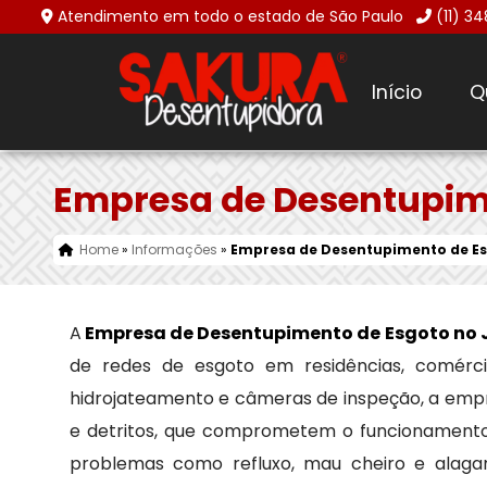
Atendimento em todo o estado de São Paulo
(11) 3
Início
Q
Empresa de Desentupime
Home
»
Informações
»
Empresa de Desentupimento de Es
A
Empresa de Desentupimento de Esgoto no 
de redes de esgoto em residências, comércio
hidrojateamento e câmeras de inspeção, a empr
e detritos, que comprometem o funcionamento d
problemas como refluxo, mau cheiro e alaga