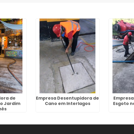
ora de
Empresa Desentupidora de
Empresa
o Jardim
Cano em Interlagos
Esgoto na
nês