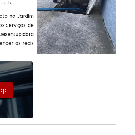
sgoto.
oto no Jardim
o Serviços de
Desentupidora
ender as reais
pp