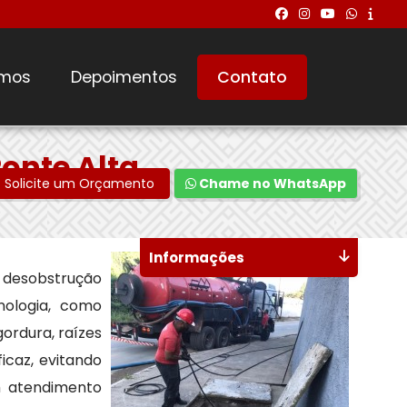
mos
Depoimentos
Contato
onte Alta
Solicite um Orçamento
Chame no WhatsApp
Informações
a desobstrução
nologia, como
ordura, raízes
icaz, evitando
m atendimento