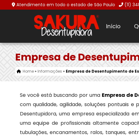
Atendimento em todo o estado de São Paulo
(11) 3
Início
Q
Empresa de Desentupime
Home
»
Informações
»
Empresa de Desentupimento de Es
Se você está buscando por uma
Empresa de D
com qualidade, agilidade, soluções pontuais e
Desentupidora, uma empresa especializada e
uma equipe de profissionais altamente capaci
tubulações, encanamentos, ralos, tanques, en