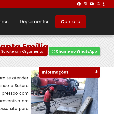
mos
Depoimentos
Contato
anta Emília
Solicite um Orçamento
Chame no WhatsApp
Informações
ra te atender
vindo a Sakura
a pressão com
preventiva em
osso site para