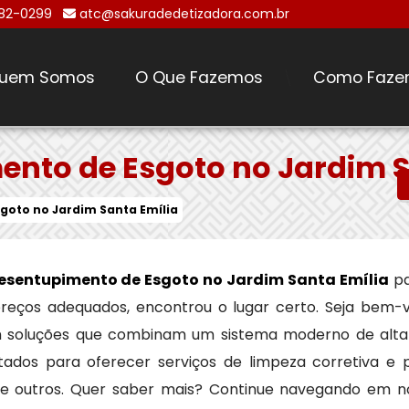
482-0299
atc@sakuradedetizadora.com.br
uem Somos
O Que Fazemos
Como Faze
\
nto de Esgoto no Jardim S
goto no Jardim Santa Emília
esentupimento de Esgoto no Jardim Santa Emília
pa
 preços adequados, encontrou o lugar certo. Seja bem-
m soluções que combinam um sistema moderno de alt
tados para oferecer serviços de limpeza corretiva e 
tre outros. Quer saber mais? Continue navegando em n