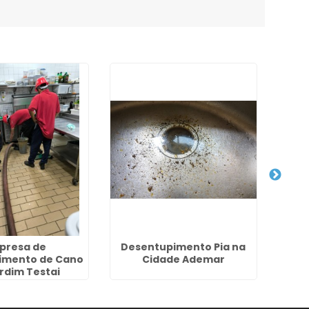
presa de
Desentupimento Pia na
imento de Cano
Cidade Ademar
Dese
rdim Testai