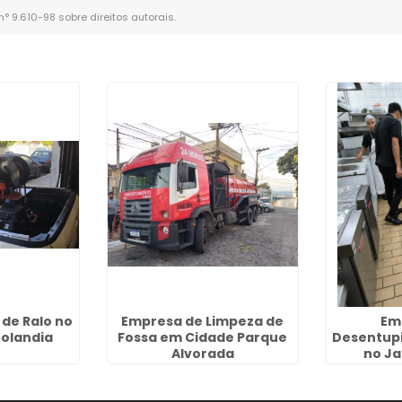
 n° 9.610-98 sobre direitos autorais
.
de Ralo no
Empresa de Limpeza de
Em
nolandia
Fossa em Cidade Parque
Desentup
Alvorada
no Ja