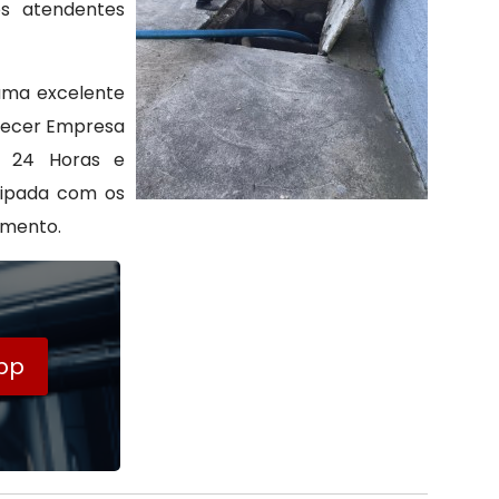
os atendentes
 uma excelente
rnecer Empresa
a 24 Horas e
uipada com os
amento.
pp