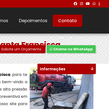
mos
Depoimentos
Contato
anta Francisca
Solicite um Orçamento
Chame no WhatsApp
Informações
cisca
para te
ja bem-vindo a
 alta pressão
 preventiva em
osso site para