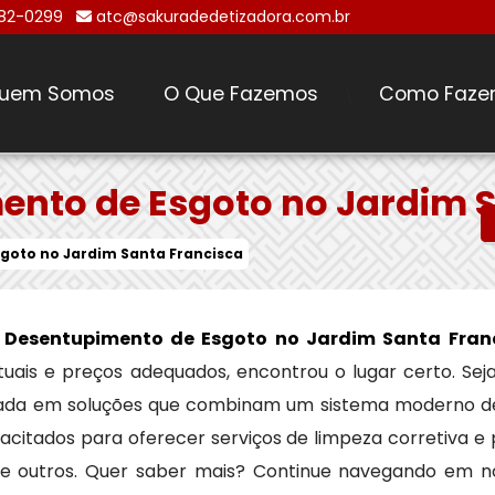
482-0299
atc@sakuradedetizadora.com.br
uem Somos
O Que Fazemos
Como Faze
\
nto de Esgoto no Jardim S
goto no Jardim Santa Francisca
 Desentupimento de Esgoto no Jardim Santa Fran
ntuais e preços adequados, encontrou o lugar certo. Se
zada em soluções que combinam um sistema moderno de
acitados para oferecer serviços de limpeza corretiva e
tre outros. Quer saber mais? Continue navegando em n