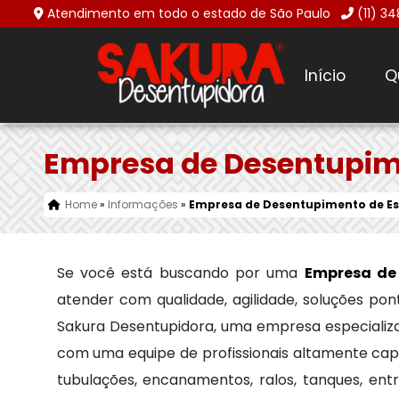
Atendimento em todo o estado de São Paulo
(11) 3
Início
Q
Empresa de Desentupime
Home
»
Informações
»
Empresa de Desentupimento de Es
Se você está buscando por uma
Empresa de
atender com qualidade, agilidade, soluções po
Sakura Desentupidora, uma empresa especiali
com uma equipe de profissionais altamente cap
tubulações, encanamentos, ralos, tanques, en