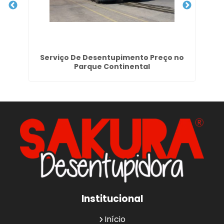
e
Serviço De Desentupimento Preço no
Em
Parque Continental
Institucional
Início