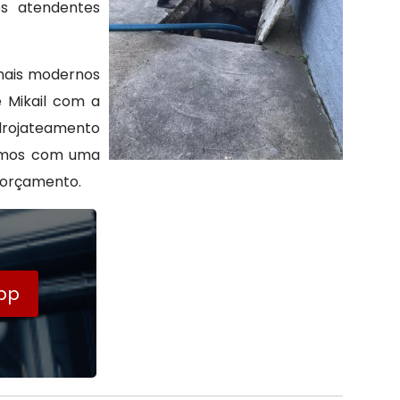
os atendentes
 mais modernos
 Mikail com a
drojateamento
tamos com uma
 orçamento.
pp