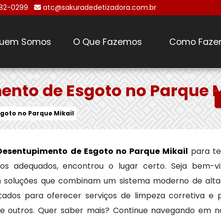
482-0299
atc@sakuradedetizadora.com.br
uem Somos
O Que Fazemos
Como Faze
\
nto de Esgoto no Parque M
goto no Parque Mikail
Desentupimento de Esgoto no Parque Mikail
para te
reços adequados, encontrou o lugar certo. Seja bem-v
m soluções que combinam um sistema moderno de alt
tados para oferecer serviços de limpeza corretiva e 
tre outros. Quer saber mais? Continue navegando em n