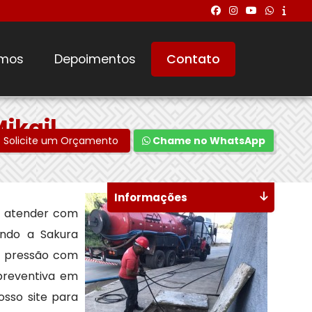
mos
Depoimentos
Contato
ikail
Solicite um Orçamento
Chame no WhatsApp
Informações
 atender com
indo a Sakura
a pressão com
preventiva em
osso site para