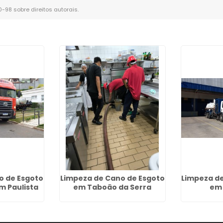
10-98 sobre direitos autorais
.
 de Esgoto
Limpeza de Cano de Esgoto
Limpeza de
m Paulista
em Taboão da Serra
em