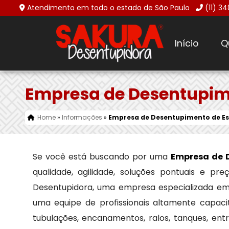
Atendimento em todo o estado de São Paulo
(11) 3
Início
Q
Empresa de Desentupime
Home
»
Informações
»
Empresa de Desentupimento de Es
Se você está buscando por uma
Empresa de 
qualidade, agilidade, soluções pontuais e p
Desentupidora, uma empresa especializada e
uma equipe de profissionais altamente capaci
tubulações, encanamentos, ralos, tanques, en