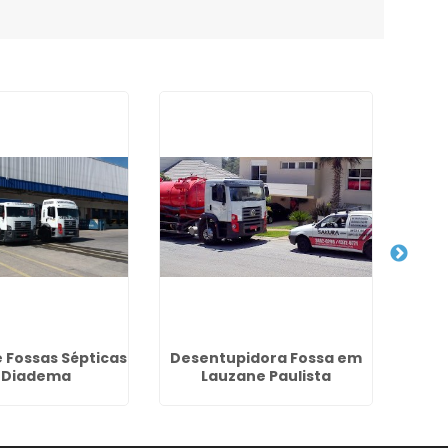
 Fossas Sépticas
Desentupidora Fossa em
 Diadema
Lauzane Paulista
Dese