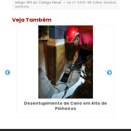
artigo 184 do Código Penal. –
Lei n° 9.610-98 sobre direitos
autorais
.
Veja Também
nha
Desentupimento de Cano em Alto de
D
Pinheiros