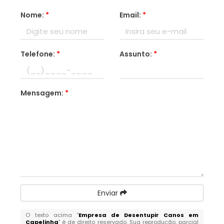
Nome:
*
Email:
*
Telefone:
*
Assunto:
*
Mensagem:
*
Enviar
O texto acima "
Empresa de Desentupir Canos em
Capelinha
" é de direito reservado. Sua reprodução, parcial