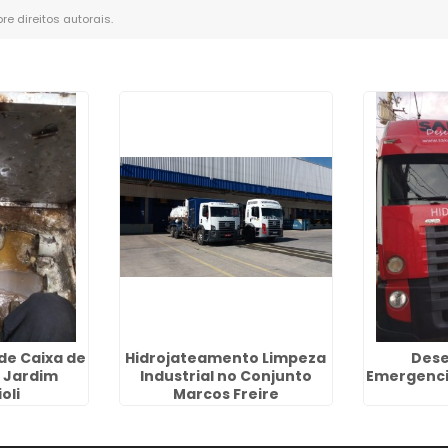
bre direitos autorais
.
de Caixa de
Hidrojateamento Limpeza
Dese
 Jardim
Industrial no Conjunto
Emergenci
oli
Marcos Freire