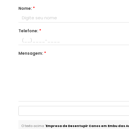
Nome:
*
Telefone:
*
Mensagem:
*
O texto acima "
Empresa de Desentupir Canos em Embu das A