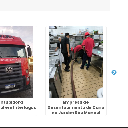
ntupidora
Empresa de
Emp
al em Interlagos
Desentupimento de Cano
Es
no Jardim São Manoel