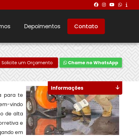
mos
Depoimentos
Contato
Solicite um Orçamento
Chame no WhatsApp
Informações
 para te
 bem-vindo
o de alta
rretiva e
egando em