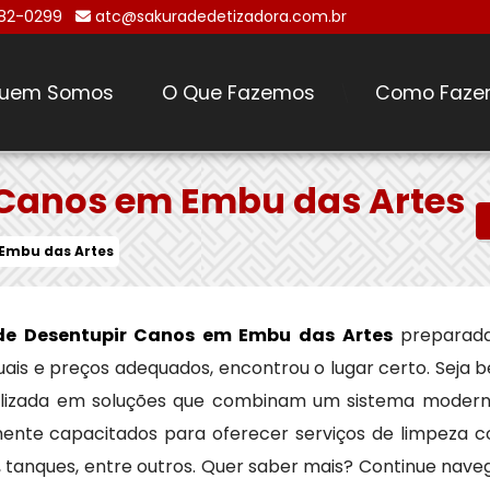
482-0299
atc@sakuradedetizadora.com.br
uem Somos
O Que Fazemos
Como Faze
\
 Canos em Embu das Artes
Embu das Artes
de Desentupir Canos em Embu das Artes
preparada
uais e preços adequados, encontrou o lugar certo. Seja
alizada em soluções que combinam um sistema modern
ente capacitados para oferecer serviços de limpeza co
, tanques, entre outros. Quer saber mais? Continue nav