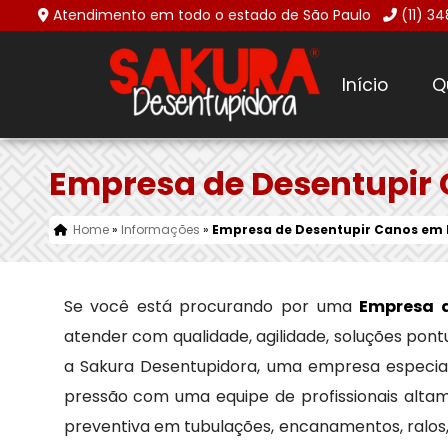
Atendimento em todo o estado de São Paulo
(11) 3
Início
Q
Empresa de Desentupir
Home
»
Informações
»
Empresa de Desentupir Canos em 
Se você está procurando por uma
Empresa 
atender com qualidade, agilidade, soluções pont
a Sakura Desentupidora, uma empresa especi
pressão com uma equipe de profissionais altam
preventiva em tubulações, encanamentos, ralos