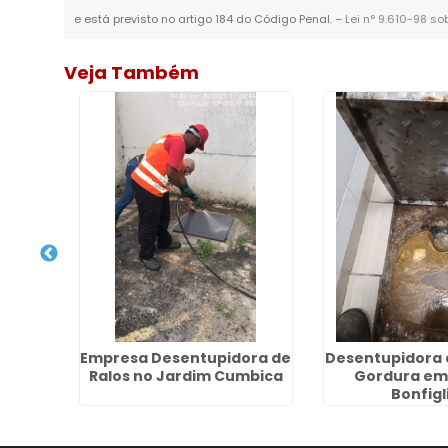
e está previsto no artigo 184 do Código Penal. –
Lei n° 9.610-98 so
Veja Também
lo no
Empresa Desentupidora de
Desentupidora 
Ralos no Jardim Cumbica
Gordura em
Bonfigli