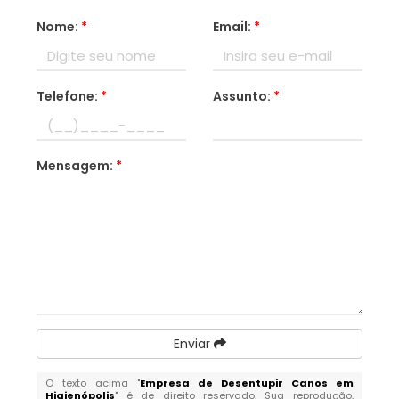
Nome:
*
Email:
*
Telefone:
*
Assunto:
*
Mensagem:
*
Enviar
O texto acima "
Empresa de Desentupir Canos em
Higienópolis
" é de direito reservado. Sua reprodução,