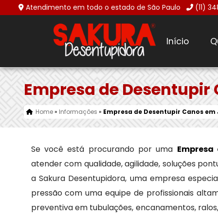
Atendimento em todo o estado de São Paulo
(11) 3
Início
Q
Empresa de Desentupir 
Home
»
Informações
»
Empresa de Desentupir Canos em 
Se você está procurando por uma
Empresa 
atender com qualidade, agilidade, soluções pont
a Sakura Desentupidora, uma empresa especi
pressão com uma equipe de profissionais altam
preventiva em tubulações, encanamentos, ralos