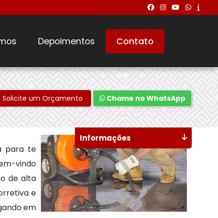
mos
Depoimentos
Contato
Solicite um Orçamento
Chame no WhatsApp
Informações
 para te
 bem-vindo
o de alta
rretiva e
egando em