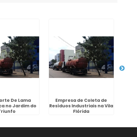
orte De Lama
Empresa de Coleta de
Dese
ca no Jardim do
Resíduos Industriais na Vila
no 
Triunfo
Flórida