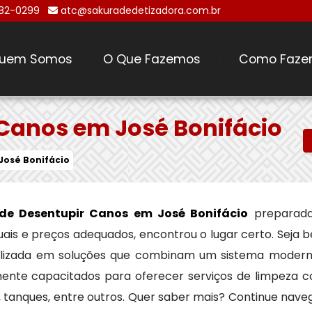
482-0299
atc@sakuradedetizadora.com.br
uem Somos
O Que Fazemos
Como Faze
\
Canos em José Bonifácio
José Bonifácio
de Desentupir Canos em José Bonifácio
preparada
uais e preços adequados, encontrou o lugar certo. Seja
alizada em soluções que combinam um sistema modern
ente capacitados para oferecer serviços de limpeza co
, tanques, entre outros. Quer saber mais? Continue nav