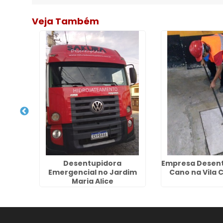
Veja Também
 Rede
Desentupidora
Empresa Desent
 Santo
Emergencial no Jardim
Cano na Vila
Maria Alice