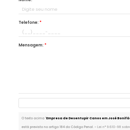
Telefone:
*
Mensagem:
*
O texto acima "
Empresa de Desentupir Canos em José Bonifá
está previsto no artigo 184 do Código Penal. –
Lei n° 9.610-98 sobr