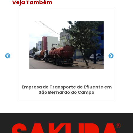
Veja Também
e
Empresa de Transporte de Efluente em
Se
São Bernardo do Campo