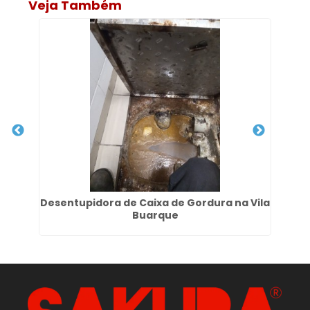
Veja Também
Desentupidora de Caixa de Gordura na Vila
De
Buarque