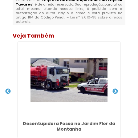
O texto acima "
Empresa de Desentupir Canos na Raposo
Tavares
" é de direito reservado. Sua reprodução, parcial ou
total, mesmo citando nossos links, é proibida sem a
autorização do autor. Plágio é crime e está previsto no
artigo 184 do Código Penal. –
Lei n° 9.610-98 sobre direitos
autorais
.
Veja Também
aia
Desentupidora Fossa no Jardim Flor da
Em
Montanha