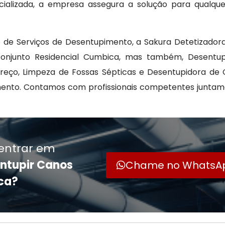
alizada, a empresa assegura a solução para qualque
e Serviços de Desentupimento, a Sakura Detetizadora 
njunto Residencial Cumbica, mas também, Desentupi
eço, Limpeza de Fossas Sépticas e Desentupidora de 
amento. Contamos com profissionais competentes junta
entrar em
ntupir Canos
Chame no WhatsA
ca?