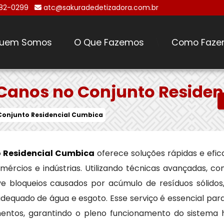
482-0299
atc@sakuradedetizadora.com.br
uem Somos
O Que Fazemos
Como Faze
\
Canos no Conjunto Reside
Conjunto Residencial Cumbica
o Residencial Cumbica
oferece soluções rápidas e efic
mércios e indústrias. Utilizando técnicas avançadas, c
e bloqueios causados por acúmulo de resíduos sólidos,
dequado de água e esgoto. Esse serviço é essencial par
ntos, garantindo o pleno funcionamento do sistema hi