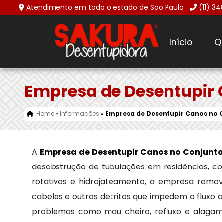
Atendimento em todo o estado de São Paulo
(11) 3
Início
Q
Empresa de Desentupir 
Home
»
Informações
»
Empresa de Desentupir Canos no 
A
Empresa de Desentupir Canos no Conjunt
desobstrução de tubulações em residências, co
rotativos e hidrojateamento, a empresa remov
cabelos e outros detritos que impedem o fluxo a
problemas como mau cheiro, refluxo e alagame