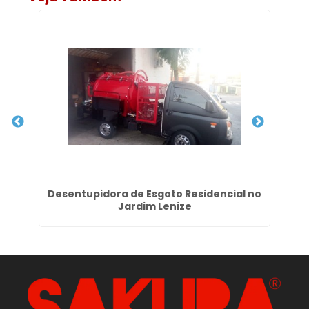
m
Desentupidora de Esgoto Residencial no
Em
Jardim Lenize