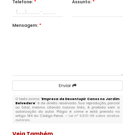
Telefone:
*
Assunto:
*
Mensagem:
*
Enviar
O texto acima "
Empresa de Desentupir Canos no Jardim
Belvedere
" é de direito reservado. Sua reprodução, parcial
ou total, mesmo citando nossos links, é proibida sem a
autorização do autor. Plágio é crime e está previsto no
artigo 184 do Código Penal. –
Lei n° 9.610-98 sobre direitos
autorais
.
Veja Também