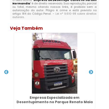
O texto acima "
Empresa de Desentupir Canos no Jardim
Normandia
" é de direito reservado. Sua reprodução, parcial
ou total, mesmo citando nossos links, é proibida sem a
autorização do autor. Plágio é crime e está previsto no
artigo 184 do Código Penal. –
Lei n° 9.610-98 sobre direitos
autorais
.
Veja Também
as
Empresa Especializada em
D
Desentupimento no Parque Renato Maia