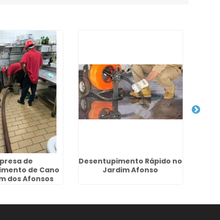
presa de
Desentupimento Rápido no
D
imento de Cano
Jardim Afonso
Tu
im dos Afonsos