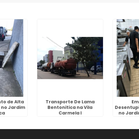
to de Alta
Transporte De Lama
Em
 no Jardim
Bentonitica na Vila
Desentup
ca
Carmela I
no Jard