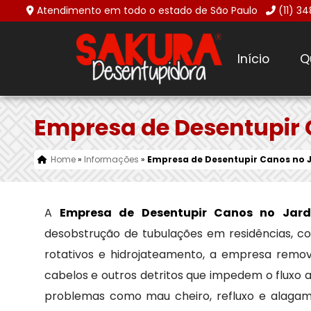
Atendimento em todo o estado de São Paulo
(11) 3
Início
Q
Empresa de Desentupir
Home
»
Informações
»
Empresa de Desentupir Canos no 
A
Empresa de Desentupir Canos no Jar
desobstrução de tubulações em residências, co
rotativos e hidrojateamento, a empresa remov
cabelos e outros detritos que impedem o fluxo a
problemas como mau cheiro, refluxo e alagame