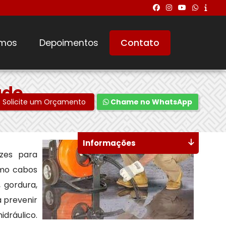
mos
Depoimentos
Contato
ade
Solicite um Orçamento
Chame no WhatsApp
Informações
azes para
omo cabos
 gordura,
a prevenir
dráulico.