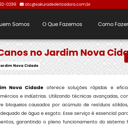
482-0299
atc@sakuradedetizadora.com.br
uem Somos
O Que Fazemos
Como Faze
\
 Canos no Jardim Nova Cid
Jardim Nova Cidade
dim Nova Cidade
oferece soluções rápidas e efic
mércios e indústrias. Utilizando técnicas avançadas, c
e bloqueios causados por acúmulo de resíduos sólidos,
dequado de água e esgoto. Esse serviço é essencial par
ntos, garantindo o pleno funcionamento do sistema hi