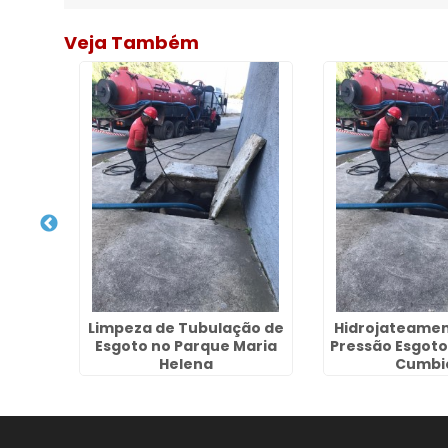
Veja Também
a de
Limpeza de Tubulação de
Hidrojateamen
is em
Esgoto no Parque Maria
Pressão Esgoto
Helena
Cumbi