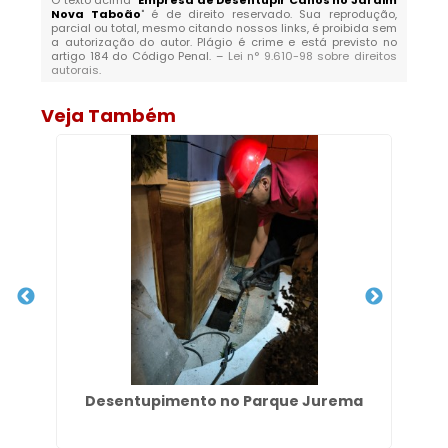
O texto acima "
Empresa de Desentupir Canos no Jardim
Nova Taboão
" é de direito reservado. Sua reprodução,
parcial ou total, mesmo citando nossos links, é proibida sem
a autorização do autor. Plágio é crime e está previsto no
artigo 184 do Código Penal. –
Lei n° 9.610-98 sobre direitos
autorais
.
Veja Também
to
Desentupimento no Parque Jurema
Em