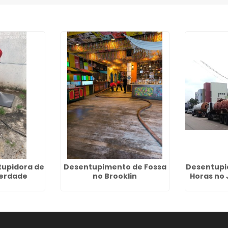
upidora de
Desentupimento de Fossa
Desentupi
berdade
no Brooklin
Horas no