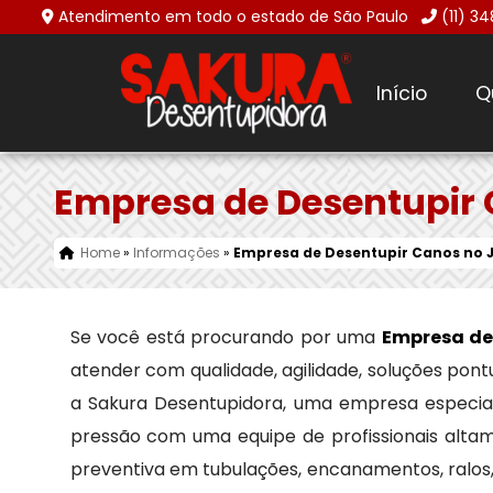
Atendimento em todo o estado de São Paulo
(11) 3
Início
Q
Empresa de Desentupir 
Home
»
Informações
»
Empresa de Desentupir Canos no 
Se você está procurando por uma
Empresa de
atender com qualidade, agilidade, soluções pont
a Sakura Desentupidora, uma empresa especi
pressão com uma equipe de profissionais altam
preventiva em tubulações, encanamentos, ralos