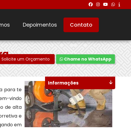
mos
Depoimentos
Contato
ra
Solicite um Orçamento
Chame no WhatsApp
Informações
a para te
 bem-vindo
o de alta
rretiva e
egando em