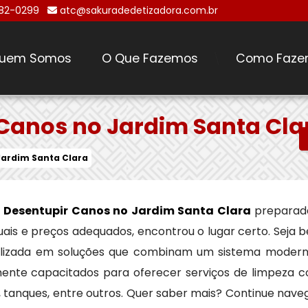
482-0299
atc@sakuradedetizadora.com.br
uem Somos
O Que Fazemos
Como Faze
\
Canos no Jardim Santa Cla
Jardim Santa Clara
 Desentupir Canos no Jardim Santa Clara
preparad
uais e preços adequados, encontrou o lugar certo. Seja
alizada em soluções que combinam um sistema modern
ente capacitados para oferecer serviços de limpeza co
, tanques, entre outros. Quer saber mais? Continue nav