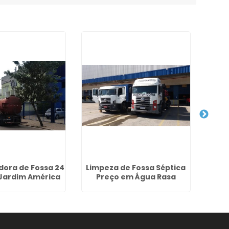
dora de Fossa 24
Limpeza de Fossa Séptica
Hidr
 Jardim América
Preço em Água Rasa
In